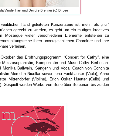
da VanderHart und Deirdre Brenner (c) D. Lee
eiblicher Hand geleiteten Konzertserie ist mehr, als „nur“
üchen gerecht zu werden, es geht um ein mutiges kreatives
n Mosaïque vieler verschiedener Elemente entstehen zu
eranstaltungsreihe ihren unvergleichlichen Charakter und ihre
phäre verleihen.
 Oktober das Eröffnungsprogramm “Concert for Cathy“, eine
 Mezzosopranistin, Komponistin und Muse Cathy Berberian.
d Monika Ballwein, Sängerin und Vocal Coach von Conchita
listin Meredith Nicollai sowie Lena Fankhauser (Viola), Anne
ette Mittendorfer (Violine), Erich Oskar Huetter (Cello) und
). Gespielt werden Werke von Berio über Berberian bis zu den