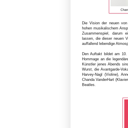
Chan
Die Vision der neuen von w
hohen musikalischem Anspr
Zusammenspiel, darum ei
lassen, die dieser neuen V
auffallend lebendige Atmos
Den Auftakt bildet am 10.
Hommage an die legendäre
Künstler jenes Abends sin
Wurst, die Avantgarde-Voka
Harvey-Nagl (Violine), Ann
Chanda VanderHart (Klavier
Beatles.