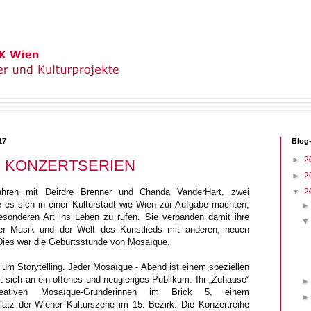
17
Blog
►
2
E KONZERTSERIEN
►
2
ahren mit Deirdre Brenner und Chanda VanderHart, zwei
▼
2
e es sich in einer Kulturstadt wie Wien zur Aufgabe machten,
esonderen Art ins Leben zu rufen. Sie verbanden damit ihre
her Musik und der Welt des Kunstlieds mit anderen, neuen
Dies war die Geburtsstunde von Mosaïque.
 um Storytelling. Jeder Mosaïque - Abend ist einem speziellen
 sich an ein offenes und neugieriges Publikum. Ihr „Zuhause“
eativen Mosaïque-Gründerinnen im Brick 5, einem
atz der Wiener Kulturszene im 15. Bezirk. Die Konzertreihe