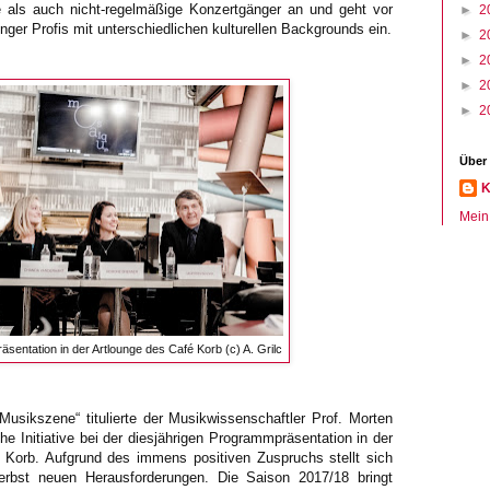
e als auch nicht-regelmäßige Konzertgänger an und geht vor
►
2
unger Profis mit unterschiedlichen kulturellen Backgrounds ein.
►
2
►
2
►
2
►
2
Über
K
Mein 
entation in der Artlounge des Café Korb (c) A. Grilc
Musikszene“ titulierte der Musikwissenschaftler Prof. Morten
che Initiative bei der diesjährigen Programmpräsentation in der
 Korb. Aufgrund des immens positiven Zuspruchs stellt sich
st neuen Herausforderungen. Die Saison 2017/18 bringt