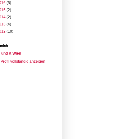
016
(5)
015
(2)
014
(2)
013
(4)
012
(10)
 mich
 und K Wien
Profil vollständig anzeigen