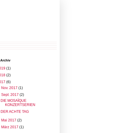
-Archiv
019
(1)
018
(2)
017
(6)
►
Nov. 2017
(1)
▼
Sept. 2017
(2)
DIE MOSAÏQUE
KONZERTSERIEN
DER ACHTE TAG
►
Mai 2017
(2)
►
März 2017
(1)