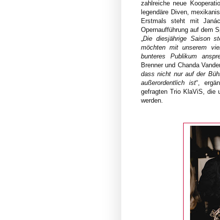
zahlreiche neue Kooperatio
legendäre Diven, mexikanis
Erstmals steht mit Jan
Opernaufführung auf dem Sp
„
Die diesjährige Saison s
möchten mit unserem viel
bunteres Publikum anspr
Brenner und Chanda Vander
dass nicht nur auf der Bü
außerordentlich ist
“, ergä
gefragten Trio KlaViS, die 
werden.