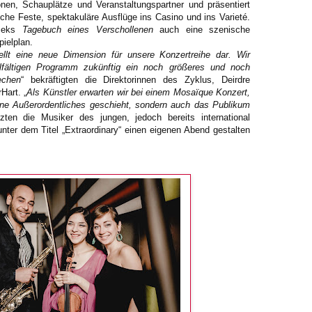
nen, Schauplätze und Veranstaltungspartner und präsentiert
che Feste, spektakuläre Ausflüge ins Casino und ins Varieté.
áceks
Tagebuch eines Verschollenen
auch eine szenische
ielplan.
tellt eine neue Dimension für unsere Konzertreihe dar. Wir
fältigen Programm zukünftig ein noch größeres und noch
echen
“ bekräftigten die Direktorinnen des Zyklus, Deirdre
Hart. „
Als Künstler erwarten wir bei einem Mosaïque Konzert,
hne Außerordentliches geschieht, sondern auch das Publikum
nzten die Musiker des jungen, jedoch bereits international
unter dem Titel „Extraordinary“ einen eigenen Abend gestalten