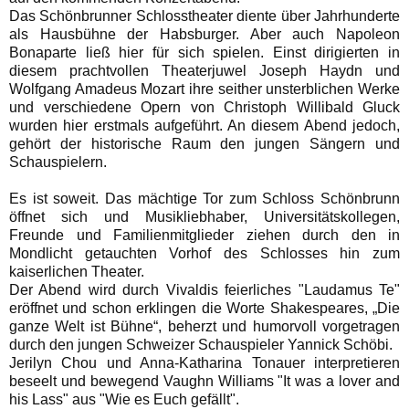
Das Schönbrunner Schlosstheater diente über Jahrhunderte
als Hausbühne der Habsburger
. Aber auch Napoleon
Bonaparte ließ hier für sich spielen. Einst dirigierten in
diesem prachtvollen Theaterjuwel Joseph Haydn
und
Wolfgang Amadeus Mozart ihre seither unsterblichen Werke
und verschiedene Opern von Christoph Willibald Gluck
wurden hier erstmals aufgeführt. An diesem Abend jedoch,
gehört der historische Raum den jungen Sängern und
Schauspielern.
Es ist soweit. Das mächtige Tor zum Schloss Schönbrunn
öffnet sich und Musikliebhaber, Universitätskollegen,
Freunde und Familienmitglieder ziehen durch den in
Mondlicht getauchten Vorhof des Schlosses hin zum
kaiserlichen Theater.
Der Abend wird durch Vivaldis feierliches "Laudamus Te"
eröffnet und schon erklingen die Worte Shakespeares, „Die
ganze Welt ist Bühne“, beherzt und humorvoll vorgetragen
durch den jungen Schweizer Schauspieler Yannick Schöbi.
Jerilyn Chou und Anna-Katharina Tonauer interpretieren
beseelt und bewegend Vaughn Williams "It was a lover and
his Lass" aus "Wie es Euch gefällt".