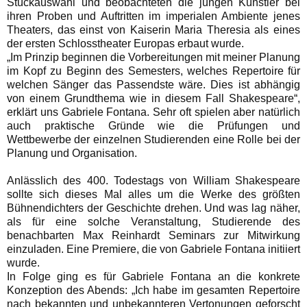
Stückauswahl und beobachteten die jungen Künstler bei
ihren Proben und Auftritten im imperialen Ambiente jenes
Theaters, das einst von Kaiserin Maria Theresia als eines
der ersten Schlosstheater Europas erbaut wurde.
„Im Prinzip beginnen die Vorbereitungen mit meiner Planung
im Kopf zu Beginn des Semesters, welches Repertoire für
welchen Sänger das Passendste wäre. Dies ist abhängig
von einem Grundthema wie in diesem Fall Shakespeare“,
erklärt uns Gabriele Fontana. Sehr oft spielen aber natürlich
auch praktische Gründe wie die Prüfungen und
Wettbewerbe der einzelnen Studierenden eine Rolle bei der
Planung und Organisation.
Anlässlich des 400. Todestags von William Shakespeare
sollte sich dieses Mal alles um die Werke des größten
Bühnendichters der Geschichte drehen. Und was lag näher,
als für eine solche Veranstaltung, Studierende des
benachbarten Max Reinhardt Seminars zur Mitwirkung
einzuladen. Eine Premiere, die von Gabriele Fontana initiiert
wurde.
In Folge ging es für Gabriele Fontana an die konkrete
Konzeption des Abends: „Ich habe im gesamten Repertoire
nach bekannten und unbekannteren Vertonungen geforscht